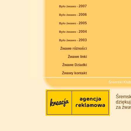
2007
Było żwawo -
2006
Było żwawo -
2005
Było żwawo -
2004
Było żwawo -
2003
Było żwawo -
Żwawe różności
Żwawe linki
Żwawe Dziadki
Żwawy kontakt
Śremski Klu
Śremsk
dziękuj
za żwa